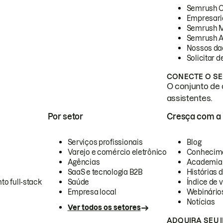
Semrush 
Empresari
Semrush 
Semrush A
Nossos da
Solicitar 
CONECTE O SE
O conjunto de 
assistentes.
Por setor
Cresça com a
Serviços profissionais
Blog
Varejo e comércio eletrônico
Conhecim
Agências
Academia
SaaS e tecnologia B2B
Histórias 
to full-stack
Saúde
Índice de v
Empresa local
Webinário
Notícias
Ver todos os setores
ADQUIRA SEU