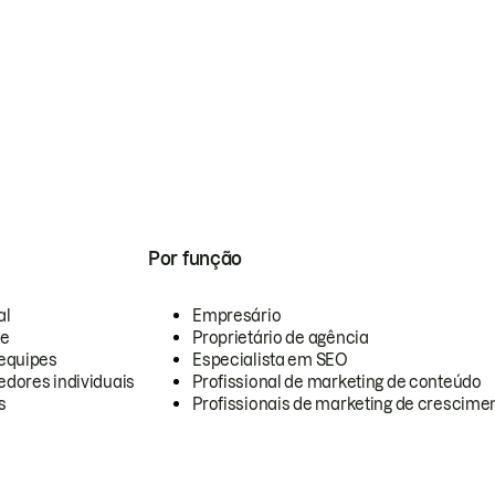
Por função
al
Empresário
te
Proprietário de agência
equipes
Especialista em SEO
dores individuais
Profissional de marketing de conteúdo
s
Profissionais de marketing de crescimen