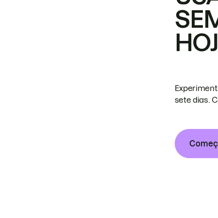
SE
HO
Experiment
sete dias. 
Começa