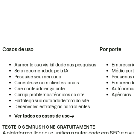
Casos de uso
Por porte
Aumente sua visibilidade nas pesquisas
Empresari
Seja recomendado pela IA
Médio por
Pesquise seu mercado
Pequenas 
Conecte-se com clientes locais
Empreende
Crie conteúdo engajante
Autônomo
Corrija problemas técnicos do site
Agências
Fortaleça sua autoridade fora do site
Desenvolva estratégias para clientes
Ver todos os casos de uso
TESTE O SEMRUSH ONE GRATUITAMENTE
A plataforma líder que unifica a autoridade em SEO e a vis