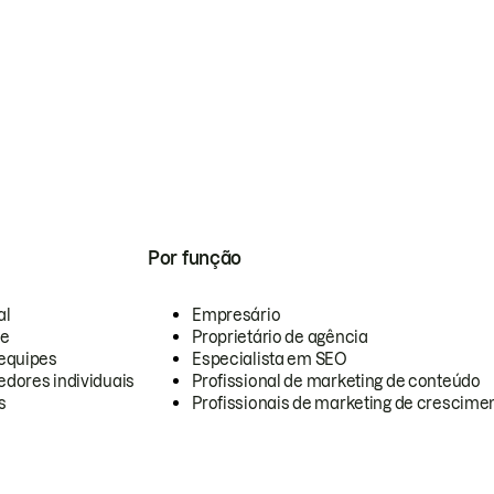
Por função
al
Empresário
te
Proprietário de agência
equipes
Especialista em SEO
dores individuais
Profissional de marketing de conteúdo
s
Profissionais de marketing de crescimen