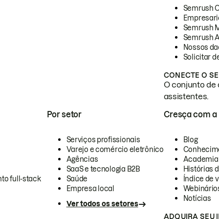
Semrush 
Empresari
Semrush 
Semrush A
Nossos da
Solicitar 
CONECTE O SE
O conjunto de 
assistentes.
Por setor
Cresça com a
Serviços profissionais
Blog
Varejo e comércio eletrônico
Conhecim
Agências
Academia
SaaS e tecnologia B2B
Histórias 
to full-stack
Saúde
Índice de v
Empresa local
Webinário
Notícias
Ver todos os setores
ADQUIRA SEU