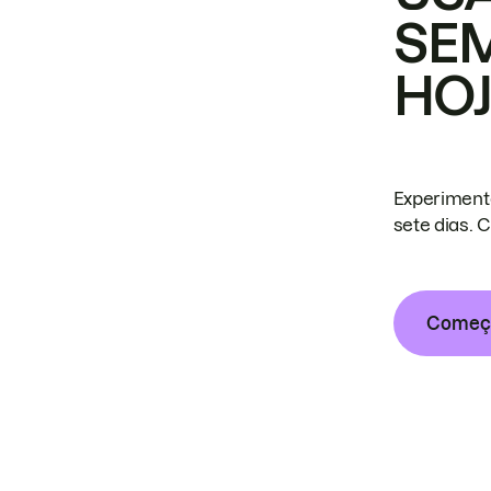
SE
HO
Experiment
sete dias. 
Começa