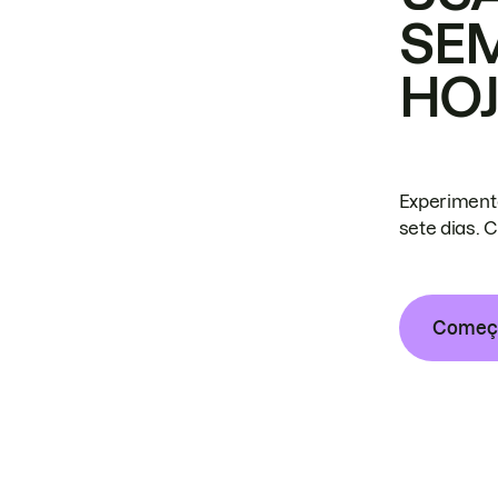
SE
HO
Experiment
sete dias. 
Começa