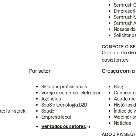
Semrush 
Empresari
Semrush 
Semrush A
Nossos da
Solicitar 
CONECTE O SE
O conjunto de 
assistentes.
Por setor
Cresça com a
Serviços profissionais
Blog
Varejo e comércio eletrônico
Conhecim
Agências
Academia
SaaS e tecnologia B2B
Histórias 
to full-stack
Saúde
Índice de v
Empresa local
Webinário
Notícias
Ver todos os setores
ADQUIRA SEU