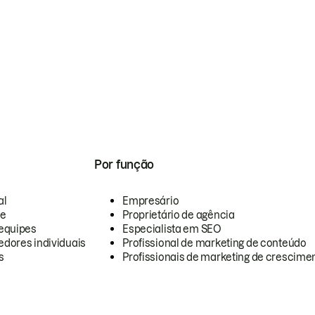
Por função
al
Empresário
te
Proprietário de agência
equipes
Especialista em SEO
dores individuais
Profissional de marketing de conteúdo
s
Profissionais de marketing de crescimen