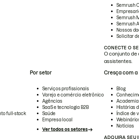
Semrush 
Empresari
Semrush 
Semrush A
Nossos da
Solicitar 
CONECTE O SE
O conjunto de 
assistentes.
Por setor
Cresça com a
Serviços profissionais
Blog
Varejo e comércio eletrônico
Conhecim
Agências
Academia
SaaS e tecnologia B2B
Histórias 
to full-stack
Saúde
Índice de v
Empresa local
Webinário
Notícias
Ver todos os setores
ADQUIRA SEU