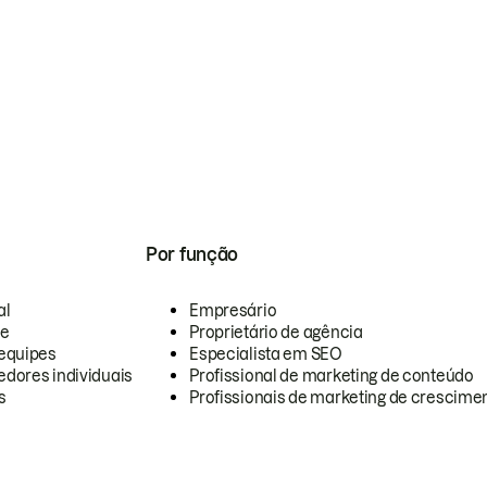
Por função
al
Empresário
te
Proprietário de agência
equipes
Especialista em SEO
dores individuais
Profissional de marketing de conteúdo
s
Profissionais de marketing de crescimen