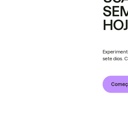
SE
HO
Experiment
sete dias. 
Começa