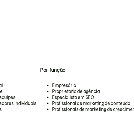
Por função
al
Empresário
te
Proprietário de agência
equipes
Especialista em SEO
dores individuais
Profissional de marketing de conteúdo
s
Profissionais de marketing de crescimen