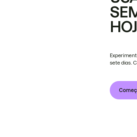
SE
HO
Experiment
sete dias. 
Começa