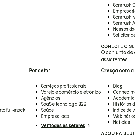
Semrush 
Empresari
Semrush 
Semrush A
Nossos da
Solicitar 
CONECTE O SE
O conjunto de 
assistentes.
Por setor
Cresça com a
Serviços profissionais
Blog
Varejo e comércio eletrônico
Conhecim
Agências
Academia
SaaS e tecnologia B2B
Histórias 
to full-stack
Saúde
Índice de v
Empresa local
Webinário
Notícias
Ver todos os setores
ADQUIRA SEU