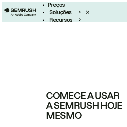
Preços
Soluções
Recursos
Empresarial
COMECE A USAR
A SEMRUSH HOJE
MESMO