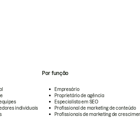
Por função
al
Empresário
te
Proprietário de agência
equipes
Especialista em SEO
dores individuais
Profissional de marketing de conteúdo
s
Profissionais de marketing de crescimen