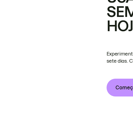
SE
HO
Experiment
sete dias. 
Começa