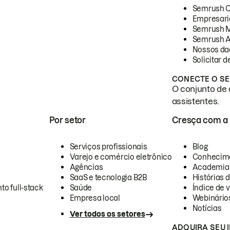
Semrush 
Empresari
Semrush 
Semrush A
Nossos da
Solicitar 
CONECTE O SE
O conjunto de 
assistentes.
Por setor
Cresça com a
Serviços profissionais
Blog
Varejo e comércio eletrônico
Conhecim
Agências
Academia
SaaS e tecnologia B2B
Histórias 
to full-stack
Saúde
Índice de v
Empresa local
Webinário
Notícias
Ver todos os setores
ADQUIRA SEU