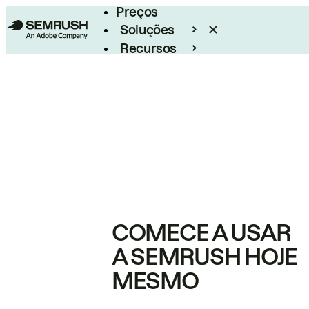
Preços
Soluções
Recursos
Empresarial
COMECE A USAR
A SEMRUSH HOJE
MESMO