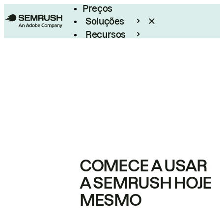
Preços
Soluções
Recursos
Empresarial
COMECE A USAR
A SEMRUSH HOJE
MESMO