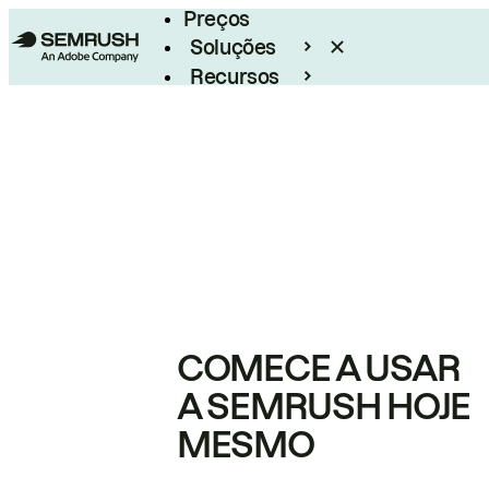
Preços
Soluções
Recursos
Empresarial
COMECE A USAR
A SEMRUSH HOJE
MESMO