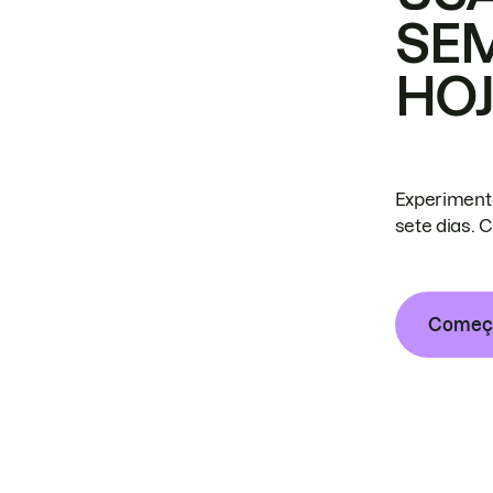
SE
HO
Experiment
sete dias. 
Começa