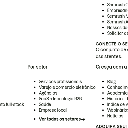
Semrush 
Empresari
Semrush 
Semrush A
Nossos da
Solicitar 
CONECTE O SE
O conjunto de 
assistentes.
Por setor
Cresça com a
Serviços profissionais
Blog
Varejo e comércio eletrônico
Conhecim
Agências
Academia
SaaS e tecnologia B2B
Histórias 
to full-stack
Saúde
Índice de v
Empresa local
Webinário
Notícias
Ver todos os setores
ADQUIRA SEU