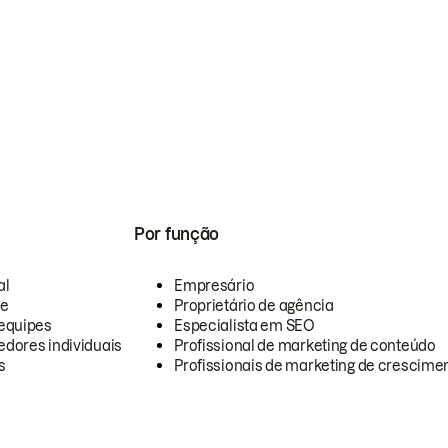
Por função
al
Empresário
te
Proprietário de agência
equipes
Especialista em SEO
dores individuais
Profissional de marketing de conteúdo
s
Profissionais de marketing de crescimen