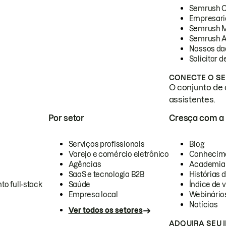
Semrush 
Empresari
Semrush 
Semrush A
Nossos da
Solicitar 
CONECTE O SE
O conjunto de 
assistentes.
Por setor
Cresça com a
Serviços profissionais
Blog
Varejo e comércio eletrônico
Conhecim
Agências
Academia
SaaS e tecnologia B2B
Histórias 
to full-stack
Saúde
Índice de v
Empresa local
Webinário
Notícias
Ver todos os setores
ADQUIRA SEU