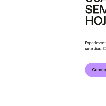
SE
HO
Experiment
sete dias. 
Começa