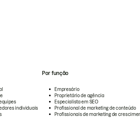
Por função
al
Empresário
te
Proprietário de agência
equipes
Especialista em SEO
dores individuais
Profissional de marketing de conteúdo
s
Profissionais de marketing de crescimen