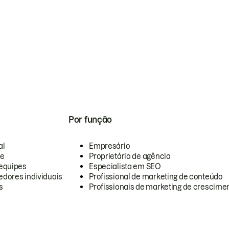
Por função
al
Empresário
te
Proprietário de agência
equipes
Especialista em SEO
dores individuais
Profissional de marketing de conteúdo
s
Profissionais de marketing de crescimen