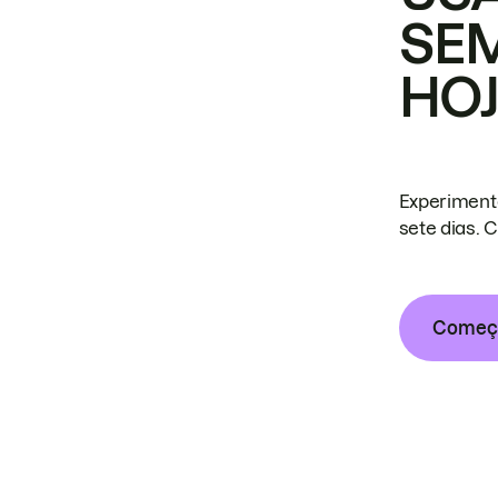
SE
HO
Experiment
sete dias. 
Começa