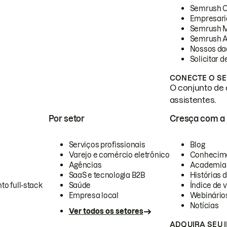
Semrush 
Empresari
Semrush 
Semrush A
Nossos da
Solicitar 
CONECTE O SE
O conjunto de 
assistentes.
Por setor
Cresça com a
Serviços profissionais
Blog
Varejo e comércio eletrônico
Conhecim
Agências
Academia
SaaS e tecnologia B2B
Histórias 
to full-stack
Saúde
Índice de v
Empresa local
Webinário
Notícias
Ver todos os setores
ADQUIRA SEU