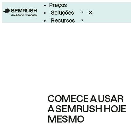
Preços
Soluções
Recursos
Empresarial
COMECE A USAR
A SEMRUSH HOJE
MESMO