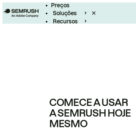
Preços
Soluções
Recursos
Empresarial
COMECE A USAR
A SEMRUSH HOJE
MESMO