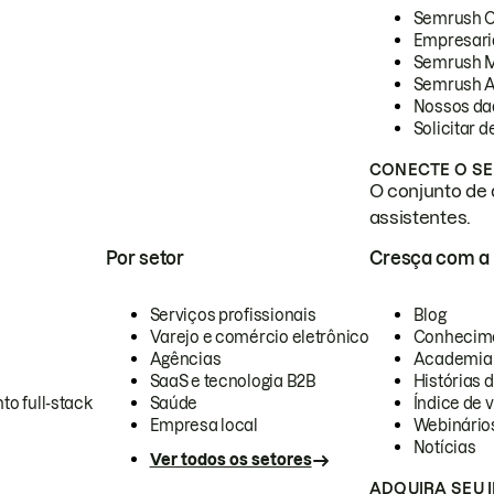
Semrush 
Empresari
Semrush 
Semrush A
Nossos da
Solicitar 
CONECTE O SE
O conjunto de 
assistentes.
Por setor
Cresça com a
Serviços profissionais
Blog
Varejo e comércio eletrônico
Conhecim
Agências
Academia
SaaS e tecnologia B2B
Histórias 
to full-stack
Saúde
Índice de v
Empresa local
Webinário
Notícias
Ver todos os setores
ADQUIRA SEU