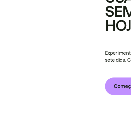
SE
HO
Experiment
sete dias. 
Começa