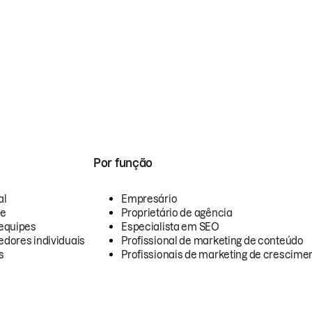
Por função
al
Empresário
te
Proprietário de agência
equipes
Especialista em SEO
dores individuais
Profissional de marketing de conteúdo
s
Profissionais de marketing de crescimen