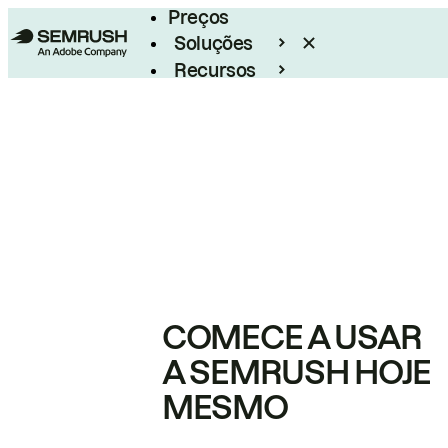
Preços
Soluções
Recursos
Empresarial
COMECE A USAR
A SEMRUSH HOJE
MESMO