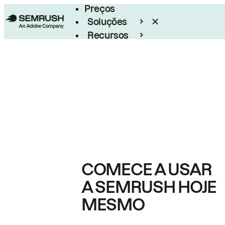
Preços
Soluções
Recursos
Empresarial
COMECE A USAR
A SEMRUSH HOJE
MESMO