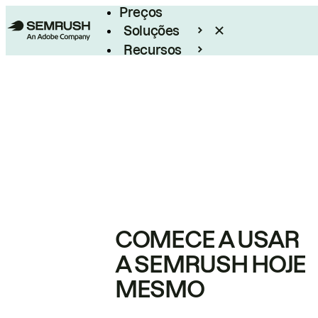
Preços
Soluções
Recursos
Empresarial
COMECE A USAR
A SEMRUSH HOJE
MESMO