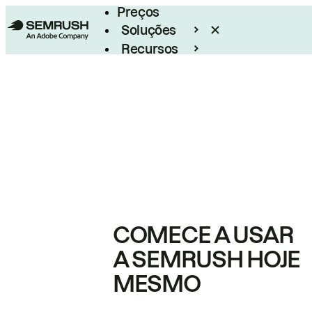
Preços
Soluções
Recursos
Empresarial
COMECE A USAR
A SEMRUSH HOJE
MESMO