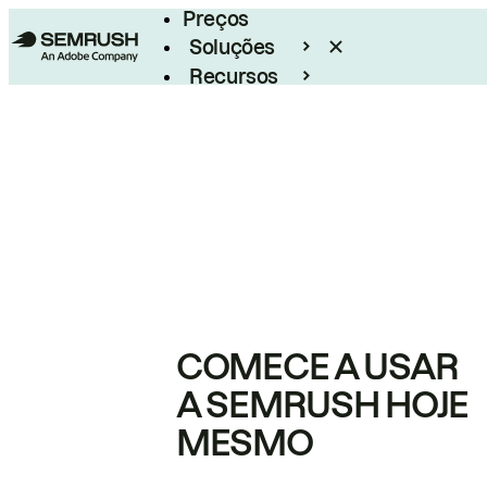
Preços
Soluções
Recursos
Empresarial
COMECE A USAR
A SEMRUSH HOJE
MESMO