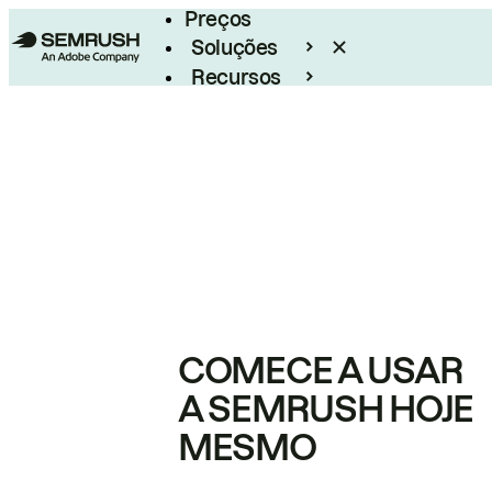
Preços
Soluções
Recursos
Empresarial
COMECE A USAR
A SEMRUSH HOJE
MESMO