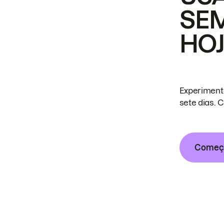
SE
HO
Experiment
sete dias. 
Começa