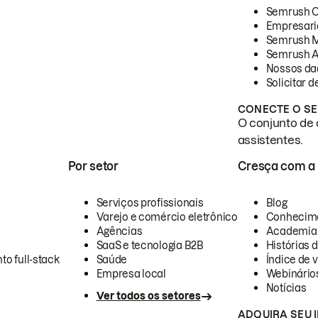
Semrush 
Empresari
Semrush 
Semrush A
Nossos da
Solicitar 
CONECTE O SE
O conjunto de 
assistentes.
Por setor
Cresça com a
Serviços profissionais
Blog
Varejo e comércio eletrônico
Conhecim
Agências
Academia
SaaS e tecnologia B2B
Histórias 
to full-stack
Saúde
Índice de v
Empresa local
Webinário
Notícias
Ver todos os setores
ADQUIRA SEU