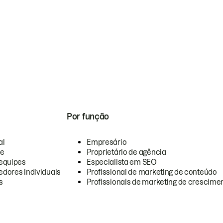
Por função
al
Empresário
te
Proprietário de agência
equipes
Especialista em SEO
dores individuais
Profissional de marketing de conteúdo
s
Profissionais de marketing de crescimen