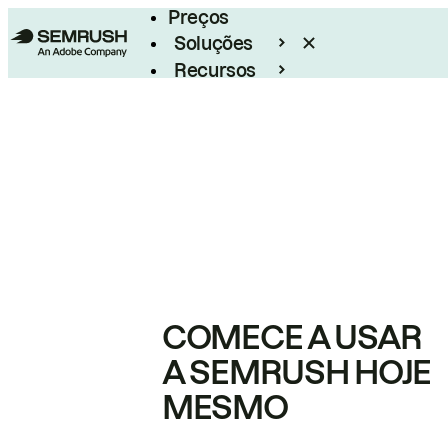
Preços
Soluções
Recursos
Empresarial
COMECE A USAR
A SEMRUSH HOJE
MESMO