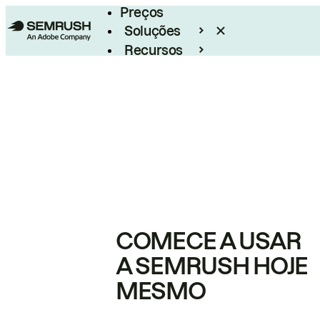
Preços
Soluções
Recursos
Empresarial
COMECE A USAR
A SEMRUSH HOJE
MESMO