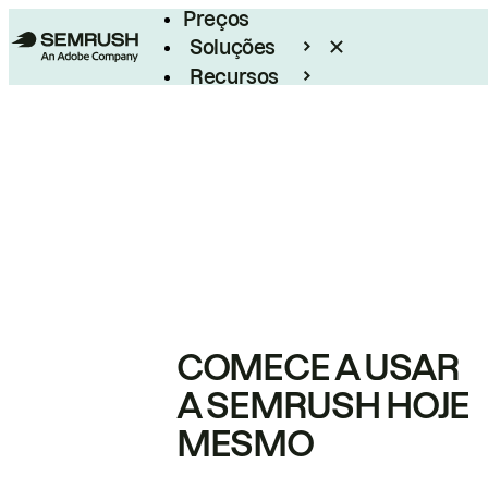
Preços
Soluções
Recursos
Empresarial
COMECE A USAR
A SEMRUSH HOJE
MESMO