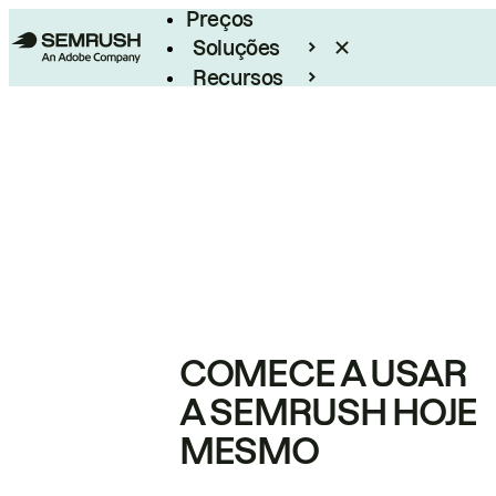
Preços
Soluções
Recursos
Empresarial
COMECE A USAR
A SEMRUSH HOJE
MESMO