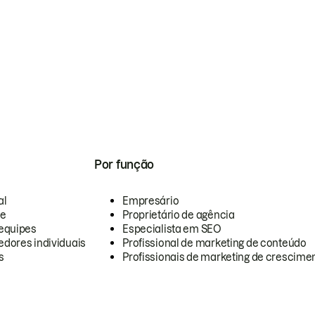
Por função
al
Empresário
te
Proprietário de agência
equipes
Especialista em SEO
dores individuais
Profissional de marketing de conteúdo
s
Profissionais de marketing de crescimen