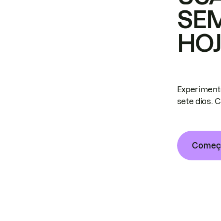
SE
HO
Experiment
sete dias. 
Começa