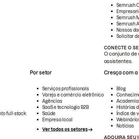
Semrush 
Empresari
Semrush 
Semrush A
Nossos da
Solicitar 
CONECTE O SE
O conjunto de 
assistentes.
Por setor
Cresça com a
Serviços profissionais
Blog
Varejo e comércio eletrônico
Conhecim
Agências
Academia
SaaS e tecnologia B2B
Histórias 
to full-stack
Saúde
Índice de v
Empresa local
Webinário
Notícias
Ver todos os setores
ADQUIRA SEU