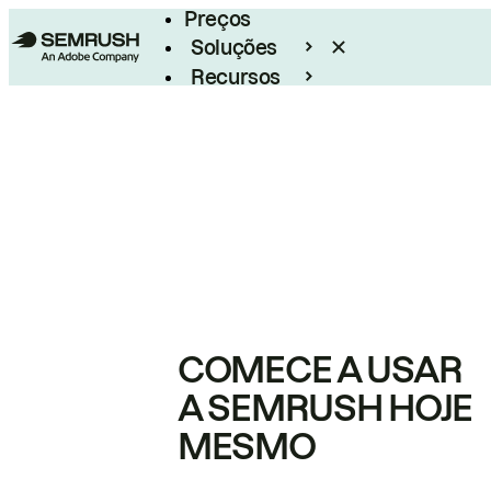
Preços
Soluções
Recursos
Empresarial
COMECE A USAR
A SEMRUSH HOJE
MESMO