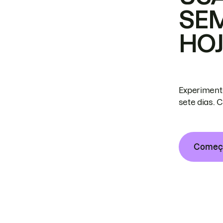
SE
HO
Experiment
sete dias. 
Começa