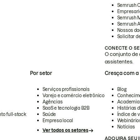
Semrush 
Empresari
Semrush 
Semrush A
Nossos da
Solicitar 
CONECTE O SE
O conjunto de 
assistentes.
Por setor
Cresça com a
Serviços profissionais
Blog
Varejo e comércio eletrônico
Conhecim
Agências
Academia
SaaS e tecnologia B2B
Histórias 
to full-stack
Saúde
Índice de v
Empresa local
Webinário
Notícias
Ver todos os setores
ADQUIRA SEU