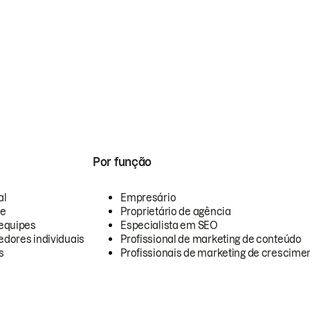
Por função
al
Empresário
te
Proprietário de agência
equipes
Especialista em SEO
dores individuais
Profissional de marketing de conteúdo
s
Profissionais de marketing de crescimen