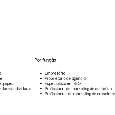
Por função
al
Empresário
te
Proprietário de agência
equipes
Especialista em SEO
dores individuais
Profissional de marketing de conteúdo
s
Profissionais de marketing de crescimen