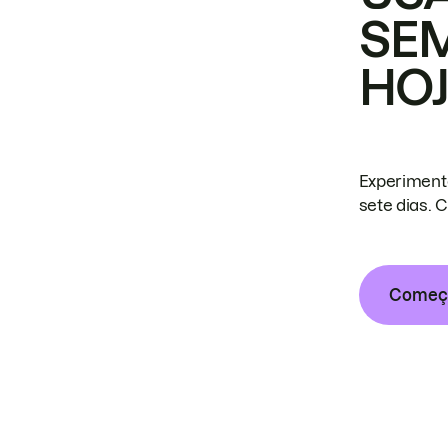
SE
HO
Experiment
sete dias. 
Começa