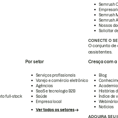
Semrush 
Empresari
Semrush 
Semrush A
Nossos da
Solicitar 
CONECTE O SE
O conjunto de 
assistentes.
Por setor
Cresça com a
Serviços profissionais
Blog
Varejo e comércio eletrônico
Conhecim
Agências
Academia
SaaS e tecnologia B2B
Histórias 
to full-stack
Saúde
Índice de v
Empresa local
Webinário
Notícias
Ver todos os setores
ADQUIRA SEU