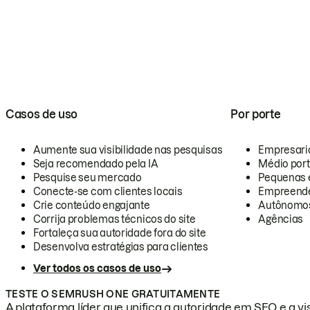
Casos de uso
Por porte
Aumente sua visibilidade nas pesquisas
Empresari
Seja recomendado pela IA
Médio por
Pesquise seu mercado
Pequenas 
Conecte-se com clientes locais
Empreende
Crie conteúdo engajante
Autônomo
Corrija problemas técnicos do site
Agências
Fortaleça sua autoridade fora do site
Desenvolva estratégias para clientes
Ver todos os casos de uso
TESTE O SEMRUSH ONE GRATUITAMENTE
A plataforma líder que unifica a autoridade em SEO e a vis