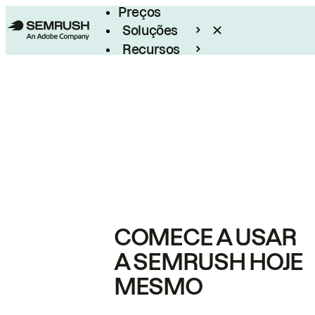
Preços
Soluções
Recursos
Empresarial
COMECE A USAR
A SEMRUSH HOJE
MESMO