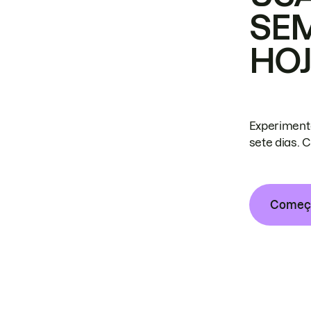
SE
HO
Experiment
sete dias. 
Começa