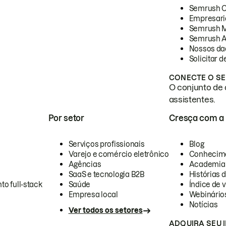
Semrush 
Empresari
Semrush 
Semrush A
Nossos da
Solicitar 
CONECTE O SE
O conjunto de 
assistentes.
Por setor
Cresça com a
Serviços profissionais
Blog
Varejo e comércio eletrônico
Conhecim
Agências
Academia
SaaS e tecnologia B2B
Histórias 
to full-stack
Saúde
Índice de v
Empresa local
Webinário
Notícias
Ver todos os setores
ADQUIRA SEU