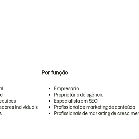
Por função
al
Empresário
te
Proprietário de agência
equipes
Especialista em SEO
dores individuais
Profissional de marketing de conteúdo
s
Profissionais de marketing de crescimen