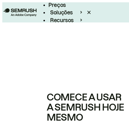
Preços
Soluções
Recursos
Empresarial
COMECE A USAR
A SEMRUSH HOJE
MESMO