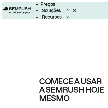
Preços
Soluções
Recursos
Empresarial
COMECE A USAR
A SEMRUSH HOJE
MESMO