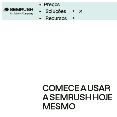
Preços
Soluções
Recursos
Empresarial
COMECE A USAR
A SEMRUSH HOJE
MESMO