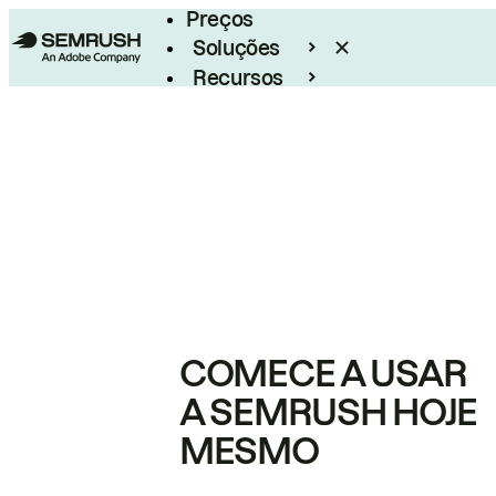
Preços
Soluções
Recursos
Empresarial
COMECE A USAR
A SEMRUSH HOJE
MESMO