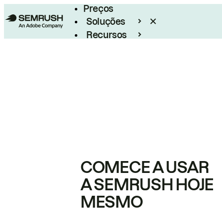
Preços
Soluções
Recursos
Empresarial
COMECE A USAR
A SEMRUSH HOJE
MESMO