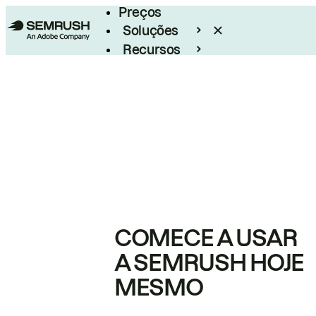
Preços
Soluções
Recursos
Empresarial
COMECE A USAR
A SEMRUSH HOJE
MESMO