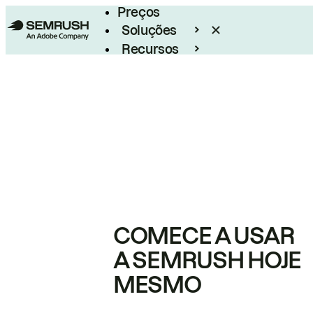
Preços
Soluções
Recursos
Empresarial
COMECE A USAR
A SEMRUSH HOJE
MESMO