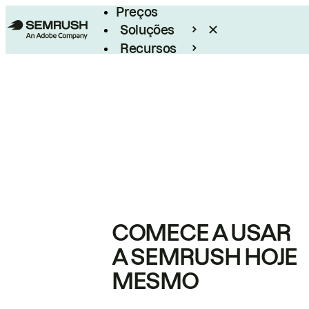
Preços
Soluções
Recursos
Empresarial
COMECE A USAR
A SEMRUSH HOJE
MESMO