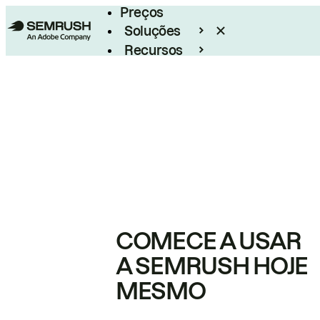
Preços
Soluções
Recursos
Empresarial
COMECE A USAR
A SEMRUSH HOJE
MESMO