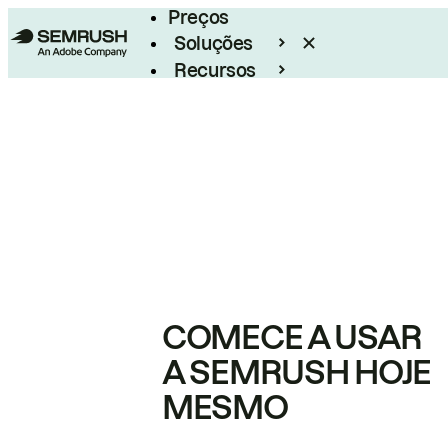
Preços
Soluções
Recursos
Empresarial
COMECE A USAR
A SEMRUSH HOJE
MESMO