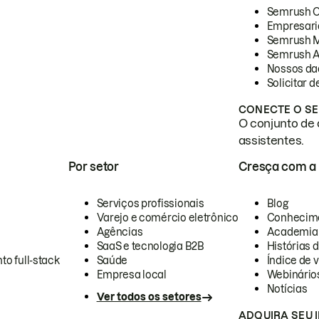
Semrush 
Empresari
Semrush 
Semrush A
Nossos da
Solicitar 
CONECTE O SE
O conjunto de 
assistentes.
Por setor
Cresça com a
Serviços profissionais
Blog
Varejo e comércio eletrônico
Conhecim
Agências
Academia
SaaS e tecnologia B2B
Histórias 
to full-stack
Saúde
Índice de v
Empresa local
Webinário
Notícias
Ver todos os setores
ADQUIRA SEU