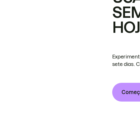
SE
HO
Experiment
sete dias. 
Começa