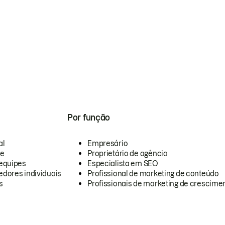
Por função
al
Empresário
te
Proprietário de agência
equipes
Especialista em SEO
dores individuais
Profissional de marketing de conteúdo
s
Profissionais de marketing de crescimen