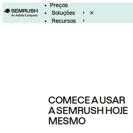
Preços
Soluções
Recursos
Empresarial
COMECE A USAR
A SEMRUSH HOJE
MESMO