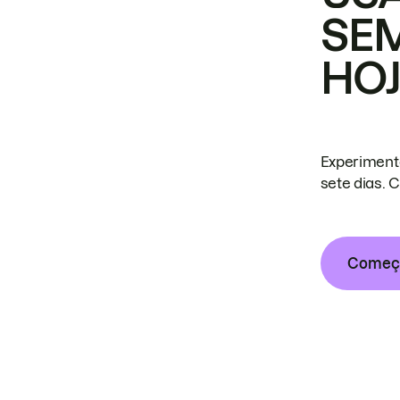
SE
HO
Experiment
sete dias. 
Começa