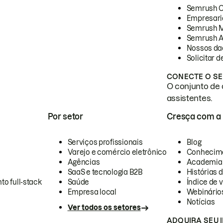
Semrush 
Empresari
Semrush 
Semrush A
Nossos da
Solicitar 
CONECTE O SE
O conjunto de 
assistentes.
Por setor
Cresça com a
Serviços profissionais
Blog
Varejo e comércio eletrônico
Conhecim
Agências
Academia
SaaS e tecnologia B2B
Histórias 
to full-stack
Saúde
Índice de v
Empresa local
Webinário
Notícias
Ver todos os setores
ADQUIRA SEU