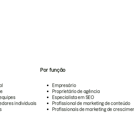
Por função
al
Empresário
te
Proprietário de agência
equipes
Especialista em SEO
dores individuais
Profissional de marketing de conteúdo
s
Profissionais de marketing de crescimen