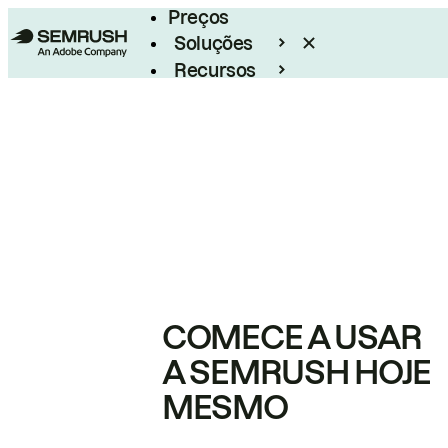
Preços
Soluções
Recursos
Empresarial
COMECE A USAR
A SEMRUSH HOJE
MESMO