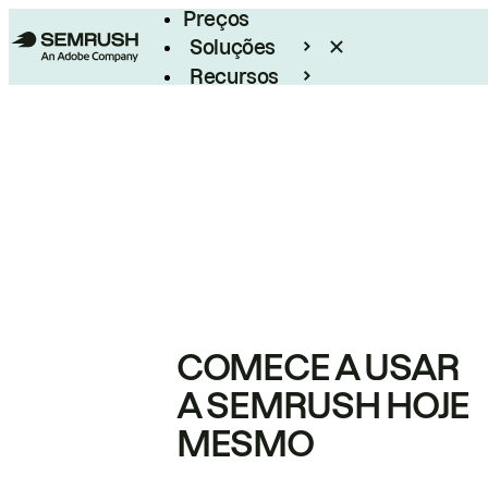
Preços
Soluções
Recursos
Empresarial
COMECE A USAR
A SEMRUSH HOJE
MESMO